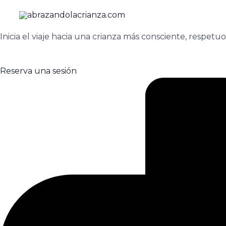
Ir
al
contenido
Inicia el viaje hacia una crianza más consciente, respetuo
Reserva una sesión