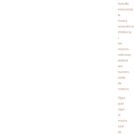
motxilla
emocional,
la
nostra
experiènci
d'infància
i
els
nostres
referents,
definint
així
nuestro
estilo
de
crianza
.
Sigui
quin
sigui
el
nostre
estil
de