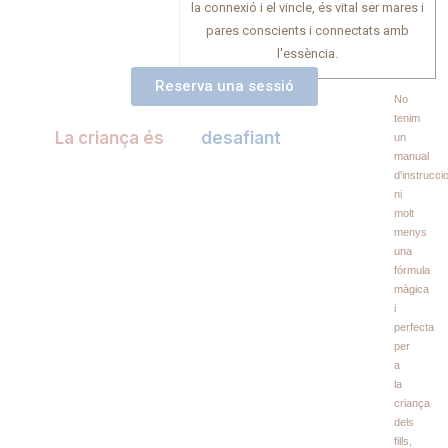
la connexió i el vincle, és vital ser mares i
pares conscients i connectats amb
l'essència.
Reserva una sessió
No
tenim
La criança és
desafiant
un
manual
d'instrucci
ni
molt
menys
una
fórmula
màgica
i
perfecta
per
a
la
criança
dels
fills,