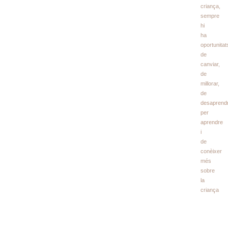
criança,
sempre
hi
ha
oportunitat
de
canviar,
de
millorar,
de
desaprend
per
aprendre
i
de
conèixer
més
sobre
la
criança