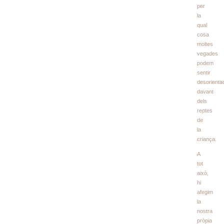
per
la
qual
cosa
moltes
vegades
podem
sentir
desorienta
davant
dels
reptes
de
la
criança.
A
tot
això,
hi
afegim
la
nostra
pròpia