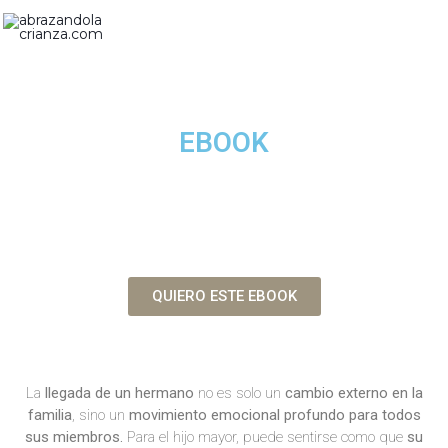
Vés
al
contingut
EBOOK
La llegada de un hermano a casa
Con la llegada de un bebé, no solo nace un hijo: nace
una nueva familia y una transformación emocional
25€
QUIERO ESTE EBOOK
La
llegada de un hermano
no es solo un
cambio externo en la
familia
, sino un
movimiento emocional profundo para todos
sus miembros.
Para el hijo mayor, puede sentirse como que
su