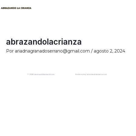
Ir
al
contenido
abrazandolacrianza
Por
ariadnagranadoserrano@gmail.com
/
agosto 2, 2024
© 2026 abrazandolacrianza.com
Powered by abrazandolacrianza.com